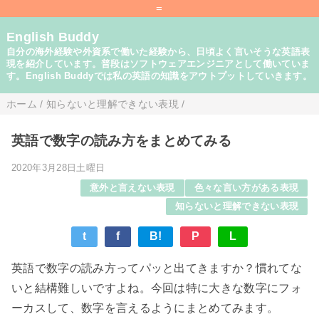
=
English Buddy
自分の海外経験や外資系で働いた経験から、日頃よく言いそうな英語表
現を紹介しています。普段はソフトウェアエンジニアとして働いていま
す。English Buddyでは私の英語の知識をアウトプットしていきます。
ホーム
/
知らないと理解できない表現
/
英語で数字の読み方をまとめてみる
2020年3月28日土曜日
意外と言えない表現
色々な言い方がある表現
知らないと理解できない表現
t
f
B!
P
L
英語で数字の読み方ってパッと出てきますか？慣れてな
いと結構難しいですよね。今回は特に大きな数字にフォ
ーカスして、数字を言えるようにまとめてみます。