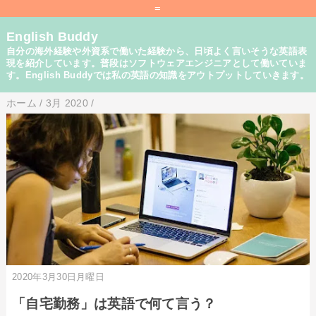
=
English Buddy
自分の海外経験や外資系で働いた経験から、日頃よく言いそうな英語表
現を紹介しています。普段はソフトウェアエンジニアとして働いていま
す。English Buddyでは私の英語の知識をアウトプットしていきます。
ホーム
/
3月 2020
/
2020年3月30日月曜日
「自宅勤務」は英語で何て言う？