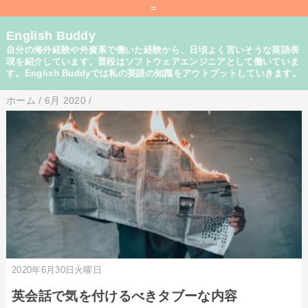
=
English Buddy
自分の海外経験や外資系で働いた経験から、日頃よく言いそうな英語表
現を紹介しています。普段はソフトウェアエンジニアとして働いていま
す。English Buddyでは私の英語の知識をアウトプットしていきます。
ホーム
/
6月 2020
/
2020年6月30日火曜日
英会話で気を付けるべきタブーな内容