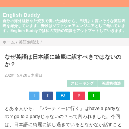
=
English Buddy
自分の海外経験や外資系で働いた経験から、日頃よく言いそうな英語表
現を紹介しています。普段はソフトウェアエンジニアとして働いていま
す。English Buddyでは私の英語の知識をアウトプットしていきます。
ホーム
/
英語勉強法
/
なぜ英語は日本語に綺麗に訳すべきではないの
か？
2020年5月28日木曜日
スピーキング
英語勉強法
t
f
B!
P
L
とある人から、「パーティーに行く」はhave a partyな
の？go to a partyじゃないの？って言われました。今回
は、日本語に綺麗に訳し過ぎているとなかなか話すこと