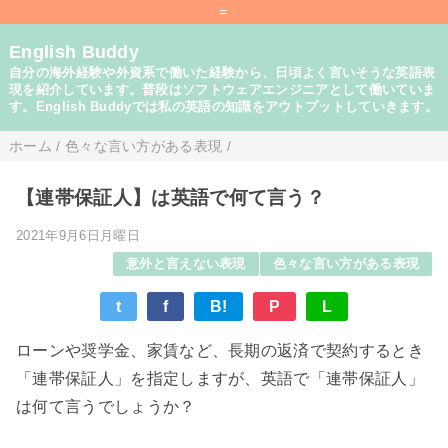
=
English Buddy
自分の海外経験や外資系で働いた経験から、日頃よく言いそうな英語表
現を紹介しています。普段はソフトウェアエンジニアとして働いていま
す。English Buddyでは私の英語の知識をアウトプットしていきます。
ホーム
/
色々な言い方がある表現
/
【連帯保証人】は英語で何て言う？
2021年9月6日月曜日
意外と言えない表現
色々な言い方がある表現
t
f
B!
P
L
ローンや奨学金、家賃など、長期の返済で契約するとき
「連帯保証人」を指定しますが、英語で「連帯保証人」
は何て言うでしょうか？