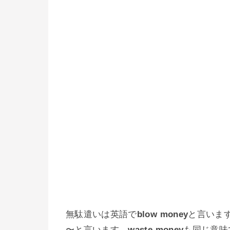
無駄遣いは英語で
blow money
と言いま
〜と言います。
waste money
も同じ意味