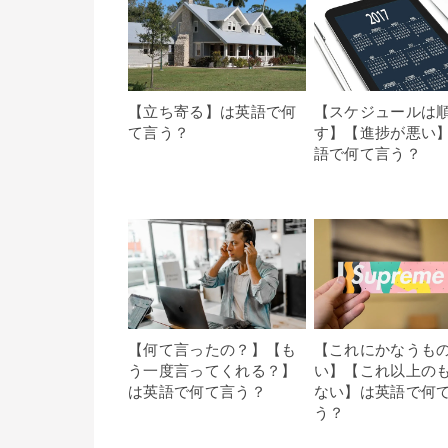
【立ち寄る】は英語で何
【スケジュールは
て言う？
す】【進捗が悪い
語で何て言う？
【何て言ったの？】【も
【これにかなうも
う一度言ってくれる？】
い】【これ以上の
は英語で何て言う？
ない】は英語で何
う？