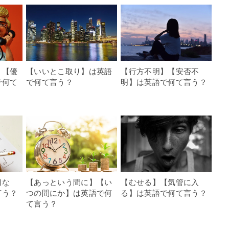
】【優
【いいとこ取り】は英語
【行方不明】【安否不
で何て
で何て言う？
明】は英語で何て言う？
切な
【あっという間に】【い
【むせる】【気管に入
言う？
つの間にか】は英語で何
る】は英語で何て言う？
て言う？