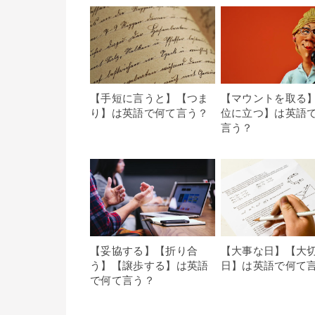
【手短に言うと】【つま
【マウントを取る
り】は英語で何て言う？
位に立つ】は英語
言う？
【妥協する】【折り合
【大事な日】【大
う】【譲歩する】は英語
日】は英語で何て
で何て言う？