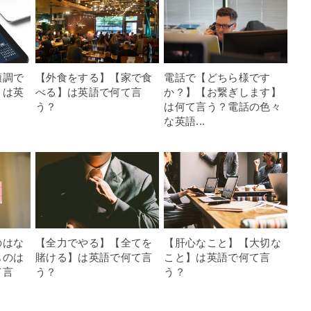
順調で
【外食をする】【家で食
電話で【どちら様です
】は英
べる】は英語で何て言
か？】【お繋ぎします】
う？
は何て言う？電話の色々
な英語...
のはな
【全力でやる】【全てを
【肝心なこと】【大切な
ものは
賭ける】は英語で何て言
こと】は英語で何て言
て言
う？
う？