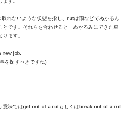
します。
き取れないような状態を指し、
rut
は雨などでぬかるん
ことです。それらを合わせると、ぬかるみにできた車
なります。
a new job.
事を探すべきですね)
う意味では
get out of a rut
もしくは
break out of a rut