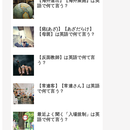
【海外進出】【海外展開】は英
語で何て言う？
【痣(あざ)】【あざだらけ】
【母斑】は英語で何て言う？
【反面教師】は英語で何て言
う？
【常連客】【常連さん】は英語
で何て言う？
最近よく聞く「入場規制」は英
語で何て言う？