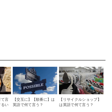
何て言
【交互に】【順番に】は
【リサイクルショップ】
するい
英語で何て言う？
は英語で何て言う？