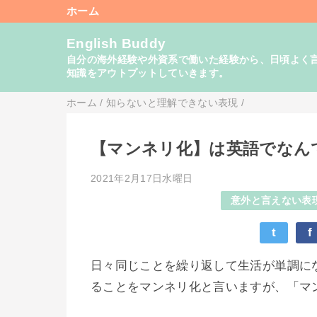
ホーム
English Buddy
自分の海外経験や外資系で働いた経験から、日頃よく言い
知識をアウトプットしていきます。
ホーム
/
知らないと理解できない表現
/
【マンネリ化】は英語でなん
2021年2月17日水曜日
意外と言えない表
t
f
日々同じことを繰り返して生活が単調に
ることをマンネリ化と言いますが、「マ