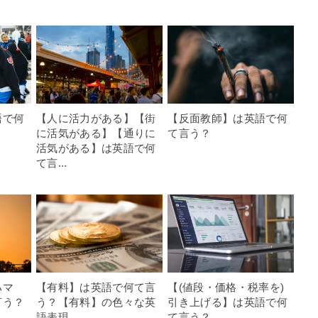
語で何
【人に活力がある】【街
【反面教師】は英語で何
に活気がある】【通りに
て言う？
活気がある】は英語で何
て言...
ハマ
【有料】は英語で何て言
【(値段・価格・税率を)
言う？
う？【有料】の色々な英
引き上げる】は英語で何
語表現
て言う？