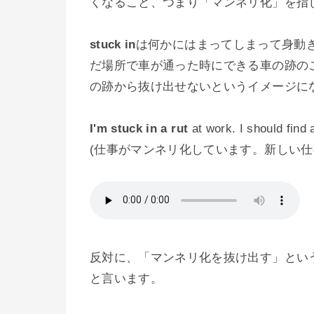
くなること、つまり「マンネリ化」を指
stuck in
は何かにはまってしまって身動
だ場所で車が通った時にできる車の跡の
の跡から抜け出せないというイメージに
I'm stuck in a rut
at work. I should find 
(仕事がマンネリ化しています。新しい仕
反対に、「マンネリ化を抜け出す」とい
と言います。