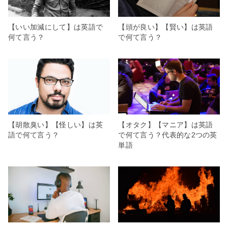
【いい加減にして】は英語で
【頭が良い】【賢い】は英語
何て言う？
で何て言う？
【胡散臭い】【怪しい】は英
【オタク】【マニア】は英語
語で何て言う？
で何て言う？代表的な2つの英
単語