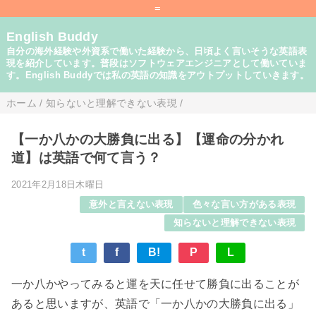
=
English Buddy
自分の海外経験や外資系で働いた経験から、日頃よく言いそうな英語表
現を紹介しています。普段はソフトウェアエンジニアとして働いていま
す。English Buddyでは私の英語の知識をアウトプットしていきます。
ホーム
/
知らないと理解できない表現
/
【一か八かの大勝負に出る】【運命の分かれ
道】は英語で何て言う？
2021年2月18日木曜日
意外と言えない表現
色々な言い方がある表現
知らないと理解できない表現
t
f
B!
P
L
一か八かやってみると運を天に任せて勝負に出ることが
あると思いますが、英語で「一か八かの大勝負に出る」