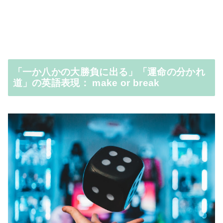
「一か八かの大勝負に出る」「運命の分かれ
道」の英語表現： make or break