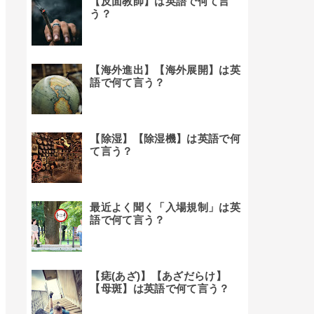
【反面教師】は英語で何て言
う？
【海外進出】【海外展開】は英
語で何て言う？
【除湿】【除湿機】は英語で何
て言う？
最近よく聞く「入場規制」は英
語で何て言う？
【痣(あざ)】【あざだらけ】
【母斑】は英語で何て言う？