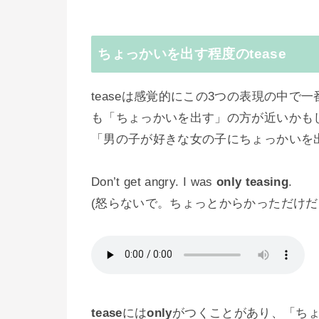
ちょっかいを出す程度のtease
teaseは感覚的にこの3つの表現の中
も「ちょっかいを出す」の方が近いかも
「男の子が好きな女の子にちょっかいを
Don’t get angry. I was
only teasing
.
(怒らないで。ちょっとからかっただけだ
tease
には
only
がつくことがあり、「ち