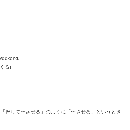
weekend.
くる)
」「脅して〜させる」のように「〜させる」というとき