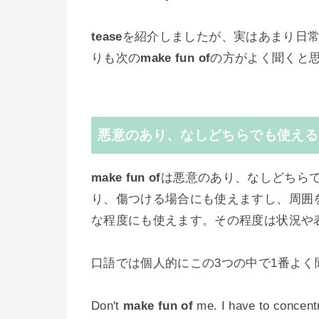
tease
を紹介しましたが、実はあまり日
りも次の
make fun of
の方がよく聞くと
悪意のあり、なしどちらでも使えるmak
make fun of
は悪意のあり、なしどちら
り、傷つける場合にも使えますし、周囲
な程度にも使えます。その程度は状況や
口語では個人的にこの3つの中で1番よく
Don't
make fun of
me. I have to concentr