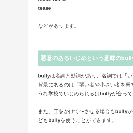
tease
などがあります。
悪意のあるいじめという意味のbull
bully
は名詞と動詞があり、名詞では「い
背景にあるのは「弱い者や小さい者を脅
うな学校でいじめられるは
bully
が合って
また、圧をかけて〜させる場合も
bully
が
ども
bully
を使うことができます。