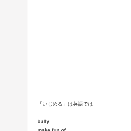
「いじめる」は英語では
bully
make fun of