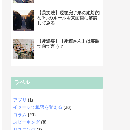
【英文法】現在完了形の絶対的
な1つのルールを真面目に解説
してみる
【常連客】【常連さん】は英語
で何て言う？
ラベル
アプリ
(1)
イメージで単語を覚える
(28)
コラム
(20)
スピーキング
(8)
リスニング
(3)