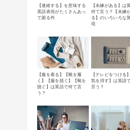
【連絡する】を意味する
【未練がある】は
英語表現がたくさんあっ
何て言う？【未練
て困る件
る】のいろいろな
現
【服を着る】【靴を履
【テレビをつける
く】【服を脱ぐ】【靴を
気を消す】は英語
脱ぐ】は英語で何て言
言う？
う？