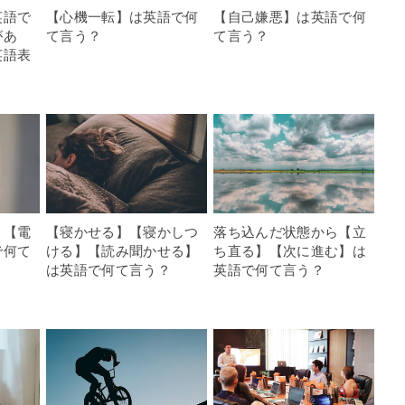
英語で
【心機一転】は英語で何
【自己嫌悪】は英語で何
があ
て言う？
て言う？
英語表
】【電
【寝かせる】【寝かしつ
落ち込んだ状態から【立
で何て
ける】【読み聞かせる】
ち直る】【次に進む】は
は英語で何て言う？
英語で何て言う？