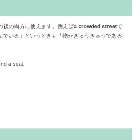
の後の両方に使えます。例えば
a crowded street
で
んでいる」というときも「物がぎゅうぎゅうである」
find a seat.