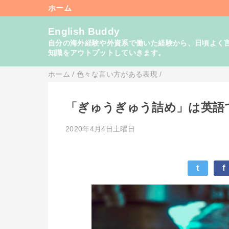
ホーム
English Buddy
自分の海外経験や外資系で働いた経験から、日頃よく言い
知識をアウトプットしていきます。
ホーム
/
色々な言い方がある表現
/
「ぎゅうぎゅう詰め」は英語
2020年4月4日土曜日
t
f