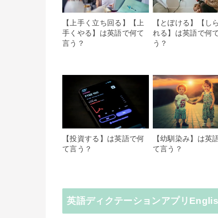
【上手く立ち回る】【上
【とぼける】【し
手くやる】は英語で何て
れる】は英語で何
言う？
う？
【投資する】は英語で何
【幼馴染み】は英
て言う？
て言う？
英語ディクテーションアプリEnglish