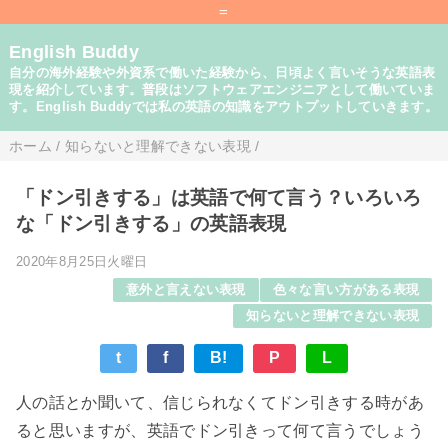
=
English Buddy
自分の海外経験や外資系で働いた経験から、日頃よく言いそうな英語表
現を紹介しています。普段はソフトウェアエンジニアとして働いていま
す。English Buddyでは私の英語の知識をアウトプットしていきます。
ホーム
/
知らないと理解できない表現
/
「ドン引きする」は英語で何て言う？いろいろ
な「ドン引きする」の英語表現
2020年8月25日火曜日
意外と言えない表現
色々な言い方がある表現
知らないと理解できない表現
t
f
B!
P
L
人の話とか聞いて、信じられなくてドン引きする時があ
ると思いますが、英語でドン引きって何て言うでしょう