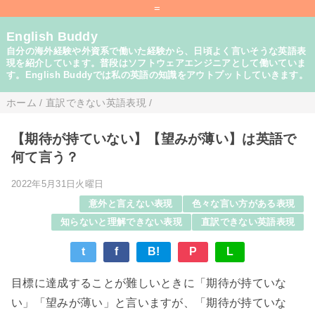
=
English Buddy
自分の海外経験や外資系で働いた経験から、日頃よく言いそうな英語表
現を紹介しています。普段はソフトウェアエンジニアとして働いていま
す。English Buddyでは私の英語の知識をアウトプットしていきます。
ホーム
/
直訳できない英語表現
/
【期待が持ていない】【望みが薄い】は英語で
何て言う？
2022年5月31日火曜日
意外と言えない表現
色々な言い方がある表現
知らないと理解できない表現
直訳できない英語表現
t
f
B!
P
L
目標に達成することが難しいときに「期待が持ていな
い」「望みが薄い」と言いますが、「期待が持ていな