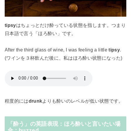
tipsy
はちょっとだけ酔っている状態を指します。つまり
日本語で言う「ほろ酔い」です。
After the third glass of wine, I was feeling a little
tipsy
.
(ワインを３杯飲んだ後に、私はほろ酔い状態になった)
程度的には
drunk
よりも酔いのレベルが低い状態です。
「酔う」の英語表現：ほろ酔いと言いたい場
合：buzzed