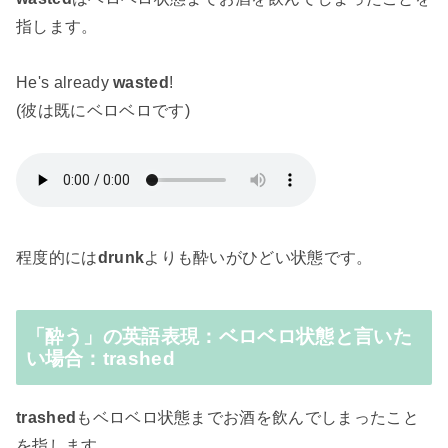
指します。
He's already
wasted
!
(彼は既にベロベロです)
程度的には
drunk
よりも酔いがひどい状態です。
「酔う」の英語表現：ベロベロ状態と言いた
い場合：trashed
trashed
もベロベロ状態までお酒を飲んでしまったこと
を指します。