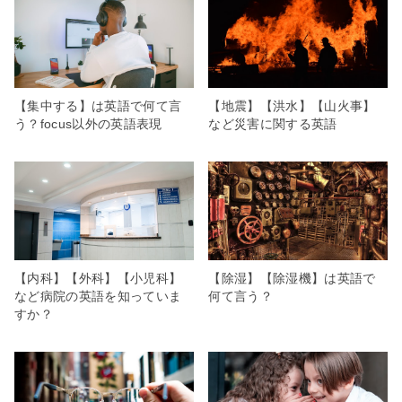
【集中する】は英語で何て言
【地震】【洪水】【山火事】
う？focus以外の英語表現
など災害に関する英語
【内科】【外科】【小児科】
【除湿】【除湿機】は英語で
など病院の英語を知っていま
何て言う？
すか？