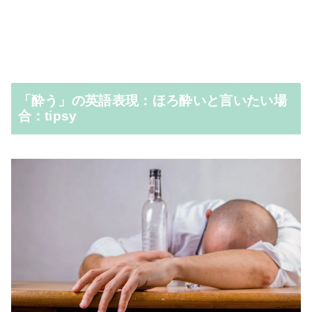
「酔う」の英語表現：ほろ酔いと言いたい場
合：tipsy