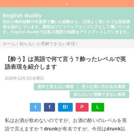
=
English Buddy
自分の海外経験や外資系で働いた経験から、日頃よく言いそうな英語表
現を紹介しています。普段はソフトウェアエンジニアとして働いていま
す。English Buddyでは私の英語の知識をアウトプットしていきます。
ホーム
/
知らないと理解できない表現
/
【酔う】は英語で何て言う？酔ったレベルで英
語表現を紹介します
2020年12月2日水曜日
意外と言えない表現
色々な言い方がある表現
知らないと理解できない表現
t
f
B!
P
L
私はお酒が飲めないのですが、お酒の酔いのレベルを英
語で言えますか？
drunk
が有名ですが、今回は
drunk
以