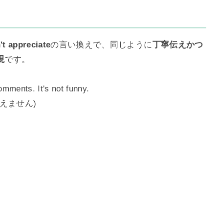
't appreciate
の言い換えで、同じように
丁寧伝えかつ
現
です。
mments. It's not funny.
えません)