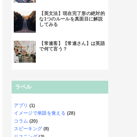
【英文法】現在完了形の絶対的
な1つのルールを真面目に解説
してみる
【常連客】【常連さん】は英語
で何て言う？
ラベル
アプリ
(1)
イメージで単語を覚える
(28)
コラム
(20)
スピーキング
(8)
リスニング
(3)