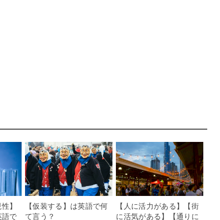
現性】
【仮装する】は英語で何
【人に活力がある】【街
英語で
て言う？
に活気がある】【通りに