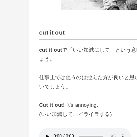
cut it out
cut it out
で「いい加減にして」という意
ょう。
仕事上では使うのは控えた方が良いと思
いでしょう。
Cut it out
! It's annoying.
(いい加減して、イライラする)