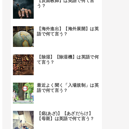
【反面教師】は英語で何て言
う？
【海外進出】【海外展開】は英
語で何て言う？
【除湿】【除湿機】は英語で何
て言う？
最近よく聞く「入場規制」は英
語で何て言う？
【痣(あざ)】【あざだらけ】
【母斑】は英語で何て言う？