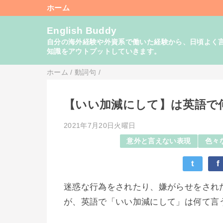
ホーム
English Buddy
自分の海外経験や外資系で働いた経験から、日頃よく言い
知識をアウトプットしていきます。
ホーム
/
動詞句
/
【いい加減にして】は英語で
2021年7月20日火曜日
意外と言えない表現
色々
t
f
迷惑な行為をされたり、嫌がらせをされ
が、英語で「いい加減にして」は何て言