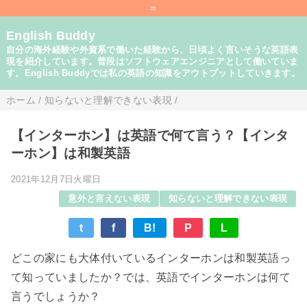
=
English Buddy
自分の海外経験や外資系で働いた経験から、日頃よく言いそうな英語表
現を紹介しています。普段はソフトウェアエンジニアとして働いていま
す。English Buddyでは私の英語の知識をアウトプットしていきます。
ホーム
/
知らないと理解できない表現
/
【インターホン】は英語で何て言う？【インタ
ーホン】は和製英語
2021年12月7日火曜日
意外と言えない表現
知らないと理解できない表現
t
f
B!
P
L
どこの家にも大体付いているインターホンは和製英語っ
て知っていましたか？では、英語でインターホンは何て
言うでしょうか？