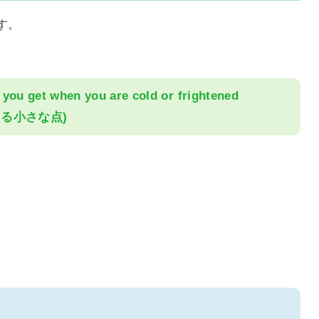
す。
t you get when you are cold or frightened
る小さな点)
。