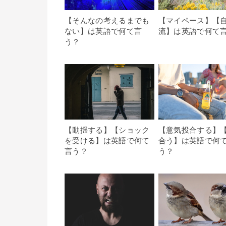
【そんなの考えるまでも
【マイペース】【
ない】は英語で何て言
流】は英語で何て
う？
【動揺する】【ショック
【意気投合する】
を受ける】は英語で何て
合う】は英語で何
言う？
う？