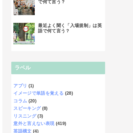
で何て言う？
最近よく聞く「入場規制」は英
語で何て言う？
ラベル
アプリ
(1)
イメージで単語を覚える
(28)
コラム
(20)
スピーキング
(8)
リスニング
(3)
意外と言えない表現
(419)
英語構文
(4)