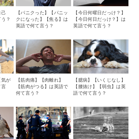
自己
【パニクった】【パニッ
【今日何曜日だっけ？】
言う？
クになった】【焦る】は
【今日何日だっけ？】は
英語で何て言う？
英語で何て言う？
【気が
【筋肉痛】【肉離れ】
【臆病】【いくじなし】
て言
【筋肉がつる】は英語で
【腰抜け】【弱虫】は英
何て言う？
語で何て言う？