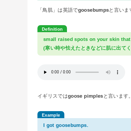
「鳥肌」は英語で
goosebumps
と言いま
small raised spots on your skin tha
(寒い時や怯えたときなどに肌に出てく
イギリスでは
goose pimples
と言います
I got goosebumps.