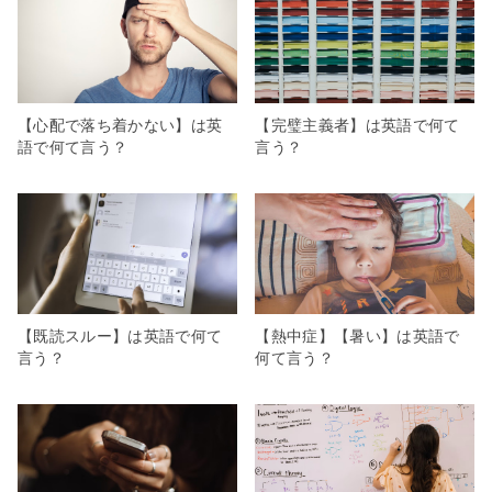
【心配で落ち着かない】は英
【完璧主義者】は英語で何て
語で何て言う？
言う？
【既読スルー】は英語で何て
【熱中症】【暑い】は英語で
言う？
何て言う？