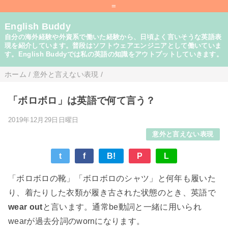
=
English Buddy
自分の海外経験や外資系で働いた経験から、日頃よく言いそうな英語表
現を紹介しています。普段はソフトウェアエンジニアとして働いていま
す。English Buddyでは私の英語の知識をアウトプットしていきます。
ホーム
/
意外と言えない表現
/
「ボロボロ」は英語で何て言う？
2019年12月29日日曜日
意外と言えない表現
t
f
B!
P
L
「ボロボロの靴」「ボロボロのシャツ」と何年も履いた
り、着たりした衣類が履き古された状態のとき、英語で
wear out
と言います。通常be動詞と一緒に用いられ
wearが過去分詞のwornになります。