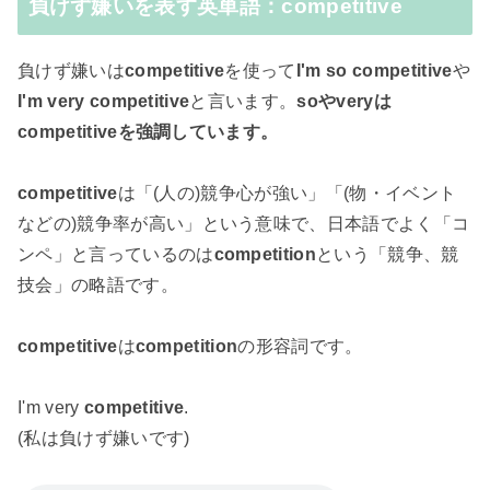
負けず嫌いを表す英単語：competitive
負けず嫌いは
competitive
を使って
I'm so competitive
や
I'm very competitive
と言います。
soやveryは
competitiveを強調しています。
competitive
は「(人の)競争心が強い」「(物・イベント
などの)競争率が高い」という意味で、日本語でよく「コ
ンペ」と言っているのは
competition
という「競争、競
技会」の略語です。
competitive
は
competition
の形容詞です。
I'm very
competitive
.
(私は負けず嫌いです)