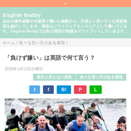
=
English Buddy
自分の海外経験や外資系で働いた経験から、日頃よく言いそうな英語表
現を紹介しています。普段はソフトウェアエンジニアとして働いていま
す。English Buddyでは私の英語の知識をアウトプットしていきます。
ホーム
/
色々な言い方がある表現
/
「負けず嫌い」は英語で何て言う？
2020年1月12日日曜日
意外と言えない表現
色々な言い方がある表現
t
f
B!
P
L