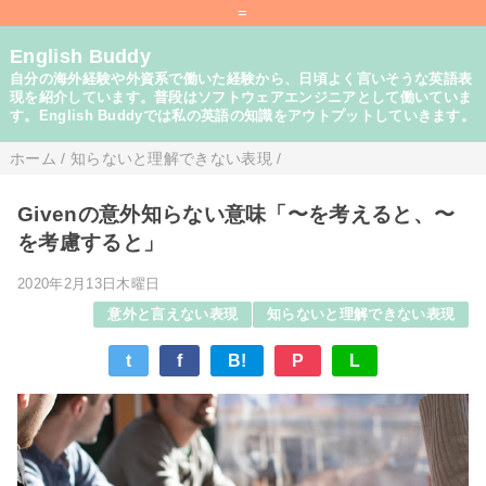
=
English Buddy
自分の海外経験や外資系で働いた経験から、日頃よく言いそうな英語表
現を紹介しています。普段はソフトウェアエンジニアとして働いていま
す。English Buddyでは私の英語の知識をアウトプットしていきます。
ホーム
/
知らないと理解できない表現
/
Givenの意外知らない意味「〜を考えると、〜
を考慮すると」
2020年2月13日木曜日
意外と言えない表現
知らないと理解できない表現
t
f
B!
P
L