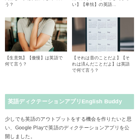
う？
い】【卑怯】の英語...
【生意気】【傲慢】は英語で
【それは昔のことだよ】【そ
何て言う？
れは済んだことだよ】は英語
で何て言う？
英語ディクテーションアプリEnglish Buddy
少しでも英語のアウトプットをする機会を作りたいと思
い、Google Playで英語のディクテーションアプリを公
開しました。