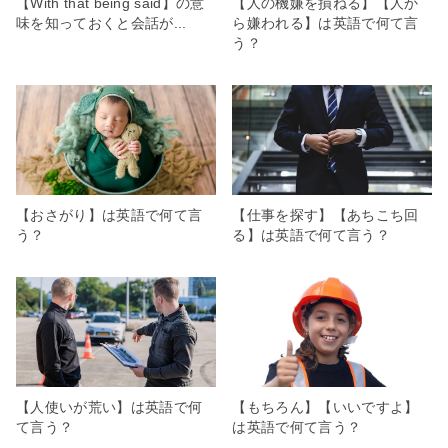
【With that being said】の意
【人の機嫌を損ねる】【人か
味を知っておくと会話が...
ら嫌われる】は英語で何て言
う？
【おさがり】は英語で何て言
【仕事を探す】【あちこち回
う？
る】は英語で何て言う？
【人使いが荒い】は英語で何
【もちろん】【いいですよ】
て言う？
は英語で何て言う？