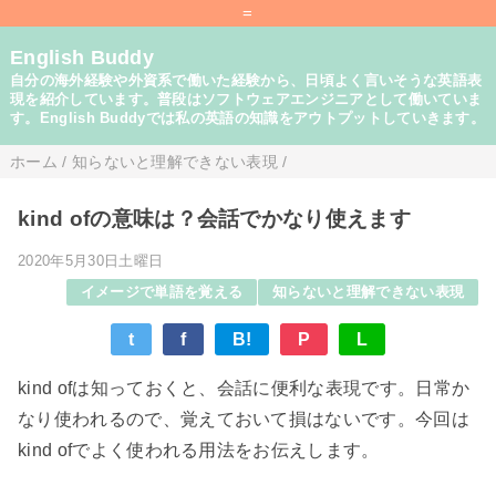
=
English Buddy
自分の海外経験や外資系で働いた経験から、日頃よく言いそうな英語表
現を紹介しています。普段はソフトウェアエンジニアとして働いていま
す。English Buddyでは私の英語の知識をアウトプットしていきます。
ホーム
/
知らないと理解できない表現
/
kind ofの意味は？会話でかなり使えます
2020年5月30日土曜日
イメージで単語を覚える
知らないと理解できない表現
t
f
B!
P
L
kind ofは知っておくと、会話に便利な表現です。日常か
なり使われるので、覚えておいて損はないです。今回は
kind ofでよく使われる用法をお伝えします。