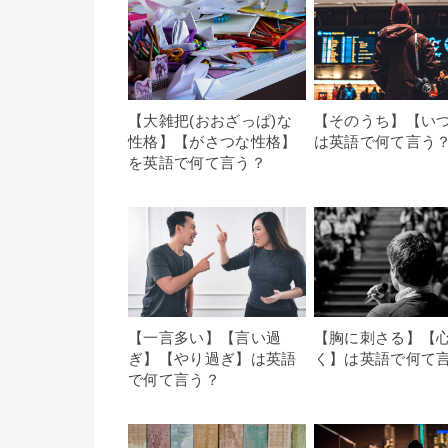
【大雑把(おおざっぱ)な
【そのうち】【い
性格】【がさつな性格】
は英語で何て言う
を英語で何て言う？
【一言多い】【言い過
【胸に刺さる】【
ぎ】【やり過ぎ】は英語
く】は英語で何て
で何て言う？