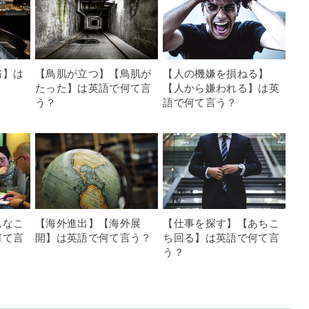
務】は
【鳥肌が立つ】【鳥肌が
【人の機嫌を損ねる】
たった】は英語で何て言
【人から嫌われる】は英
う？
語で何て言う？
んなこ
【海外進出】【海外展
【仕事を探す】【あちこ
何て言
開】は英語で何て言う？
ち回る】は英語で何て言
う？