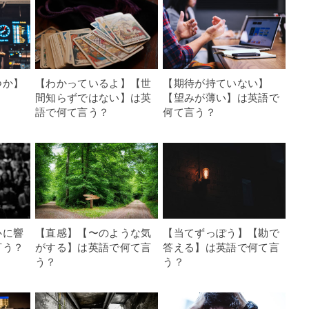
つか】
【わかっているよ】【世
【期待が持ていない】
？
間知らずではない】は英
【望みが薄い】は英語で
語で何て言う？
何て言う？
心に響
【直感】【〜のような気
【当てずっぽう】【勘で
言う？
がする】は英語で何て言
答える】は英語で何て言
う？
う？