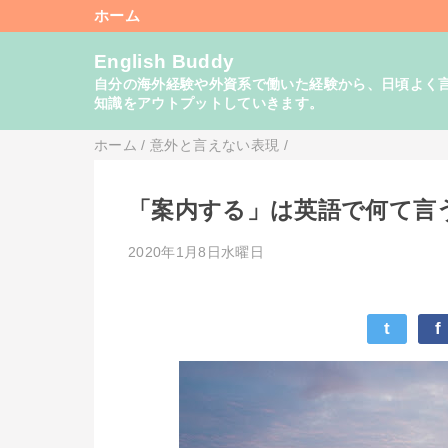
ホーム
English Buddy
自分の海外経験や外資系で働いた経験から、日頃よく言い
知識をアウトプットしていきます。
ホーム
/
意外と言えない表現
/
「案内する」は英語で何て言
2020年1月8日水曜日
t
f