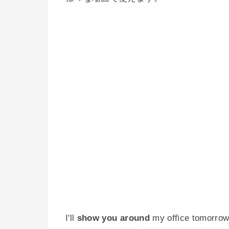
I'll
show you around
my office tomorrow