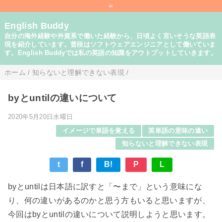
=
English Buddy
自分の海外経験や外資系で働いた経験から、日頃よく言いそうな英語表
現を紹介しています。普段はソフトウェアエンジニアとして働いていま
す。English Buddyでは私の英語の知識をアウトプットしていきます。
ホーム
/
知らないと理解できない表現
/
byとuntilの違いについて
2020年5月20日水曜日
イメージで単語を覚える
英単語の意味の違い
知らないと理解できない表現
t
f
B!
P
L
byとuntilは日本語に訳すと「〜まで」という意味にな
り、何の違いがあるのかと思う方もいると思いますが、
今回はbyとuntilの違いについて説明しようと思います。