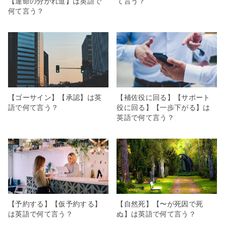
【運命の分かれ道】は英語で
て言う？
何て言う？
【ゴーサイン】【承認】は英
【補佐役に回る】【サポート
語で何て言う？
役に回る】【一歩下がる】は
英語で何て言う？
【予約する】【仮予約する】
【自然死】【〜が死因で死
は英語で何て言う？
ぬ】は英語で何て言う？