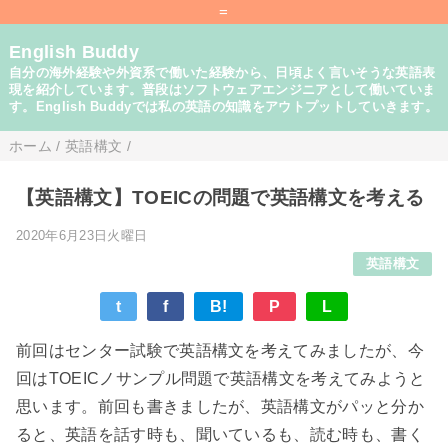
=
English Buddy
自分の海外経験や外資系で働いた経験から、日頃よく言いそうな英語表
現を紹介しています。普段はソフトウェアエンジニアとして働いていま
す。English Buddyでは私の英語の知識をアウトプットしていきます。
ホーム
/
英語構文
/
【英語構文】TOEICの問題で英語構文を考える
2020年6月23日火曜日
英語構文
t
f
B!
P
L
前回はセンター試験で英語構文を考えてみましたが、今
回はTOEICノサンプル問題で英語構文を考えてみようと
思います。前回も書きましたが、英語構文がパッと分か
ると、英語を話す時も、聞いているも、読む時も、書く