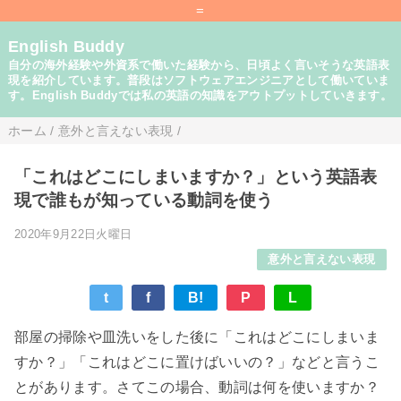
=
English Buddy
自分の海外経験や外資系で働いた経験から、日頃よく言いそうな英語表
現を紹介しています。普段はソフトウェアエンジニアとして働いていま
す。English Buddyでは私の英語の知識をアウトプットしていきます。
ホーム
/
意外と言えない表現
/
「これはどこにしまいますか？」という英語表
現で誰もが知っている動詞を使う
2020年9月22日火曜日
意外と言えない表現
t
f
B!
P
L
部屋の掃除や皿洗いをした後に「これはどこにしまいま
すか？」「これはどこに置けばいいの？」などと言うこ
とがあります。さてこの場合、動詞は何を使いますか？