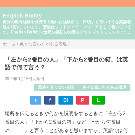
=
English Buddy
自分の海外経験や外資系で働いた経験から、日頃よく言いそうな英語表
現を紹介しています。普段はソフトウェアエンジニアとして働いていま
す。English Buddyでは私の英語の知識をアウトプットしていきます。
ホーム
/
色々な言い方がある表現
/
「左から2番目の人」「下から2番目の箱」は英
語で何て言う？
2020年9月15日火曜日
意外と言えない表現
色々な言い方がある表現
t
f
B!
P
L
場所を伝えるときや何かを説明をするときに「左から2
番目の人」「下から2番目の箱」など「〜から何番目
の、、、」と言うことがあると思いますが、英語では何