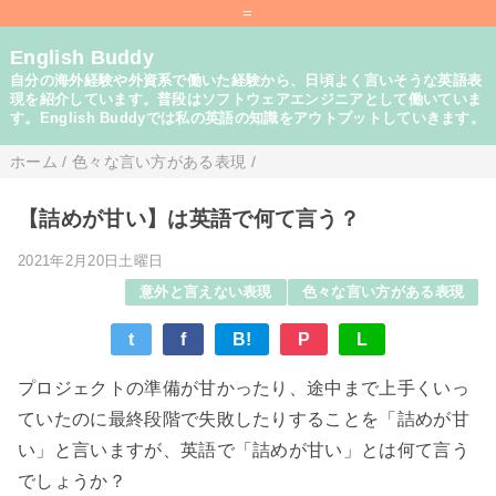
=
English Buddy
自分の海外経験や外資系で働いた経験から、日頃よく言いそうな英語表
現を紹介しています。普段はソフトウェアエンジニアとして働いていま
す。English Buddyでは私の英語の知識をアウトプットしていきます。
ホーム
/
色々な言い方がある表現
/
【詰めが甘い】は英語で何て言う？
2021年2月20日土曜日
意外と言えない表現
色々な言い方がある表現
t
f
B!
P
L
プロジェクトの準備が甘かったり、途中まで上手くいっ
ていたのに最終段階で失敗したりすることを「詰めが甘
い」と言いますが、英語で「詰めが甘い」とは何て言う
でしょうか？