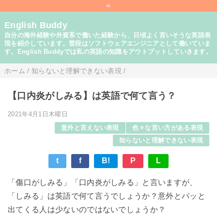
=
English Buddy
自分の海外経験や外資系で働いた経験から、日頃よく言いそうな英語表
現を紹介しています。普段はソフトウェアエンジニアとして働いていま
す。English Buddyでは私の英語の知識をアウトプットしていきます。
ホーム
/
知らないと理解できない表現
/
【口内炎がしみる】は英語で何て言う？
2021年4月1日木曜日
意外と言えない表現
色々な言い方がある表現
知らないと理解できない表現
t
f
B!
P
L
「傷口がしみる」「口内炎がしみる」と言いますが、
「しみる」は英語で何て言うでしょうか？意外とパッと
出てくる人は少ないのではないでしょうか？