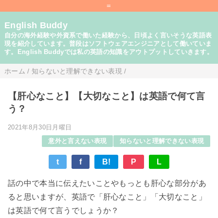
=
English Buddy
自分の海外経験や外資系で働いた経験から、日頃よく言いそうな英語表
現を紹介しています。普段はソフトウェアエンジニアとして働いていま
す。English Buddyでは私の英語の知識をアウトプットしていきます。
ホーム
/
知らないと理解できない表現
/
【肝心なこと】【大切なこと】は英語で何て言
う？
2021年8月30日月曜日
意外と言えない表現
知らないと理解できない表現
t
f
B!
P
L
話の中で本当に伝えたいことやもっとも肝心な部分があ
ると思いますが、英語で「肝心なこと」「大切なこと」
は英語で何て言うでしょうか？