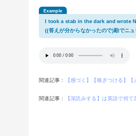
I took a stab in the dark and wrote 
((答えが分からなかったので)勘でニ
関連記事：
【感づく】【嗅ぎつける】【
関連記事：
【深読みする】は英語で何て