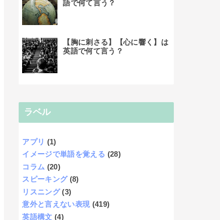
語で何て言う？
【胸に刺さる】【心に響く】は
英語で何て言う？
ラベル
アプリ
(1)
イメージで単語を覚える
(28)
コラム
(20)
スピーキング
(8)
リスニング
(3)
意外と言えない表現
(419)
英語構文
(4)