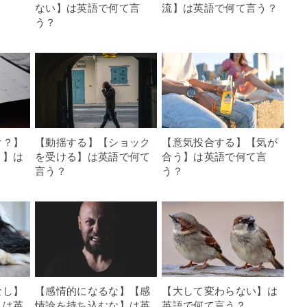
ない】は英語で何て言
流】は英語で何て言う？
う？
け？】
【動揺する】【ショック
【意気投合する】【気が
？】は
を受ける】は英語で何て
合う】は英語で何て言
言う？
う？
なし】
【感情的になるな】【感
【大して変わらない】は
】は英
情論を持ち込むな】は英
英語で何て言う？