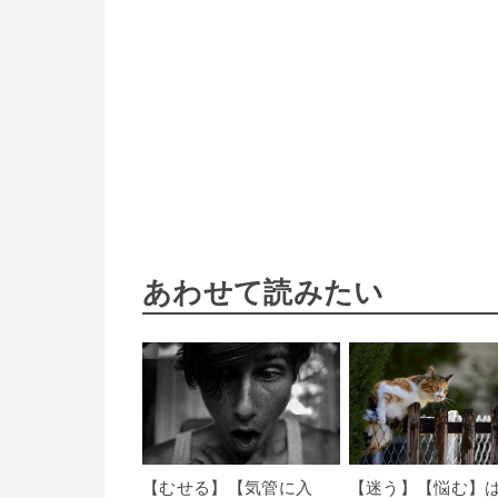
あわせて読みたい
【むせる】【気管に入
【迷う】【悩む】