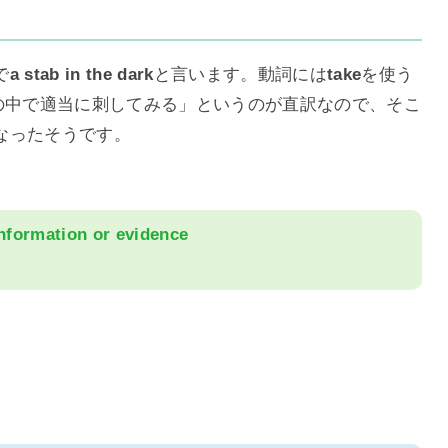
で
a stab in the dark
と言います。動詞には
take
を使う
闇の中で適当に刺してみる」というのが直訳なので、そこ
なったそうです。
 information or evidence