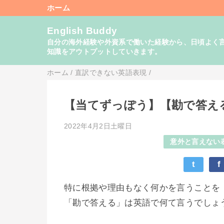
ホーム
English Buddy
自分の海外経験や外資系で働いた経験から、日頃よく言い
知識をアウトプットしていきます。
ホーム
/
直訳できない英語表現
/
【当てずっぽう】【勘で答え
2022年4月2日土曜日
意外と言えない
t
f
特に根拠や理由もなく何かを言うことを
「勘で答える」は英語で何て言うでしょ