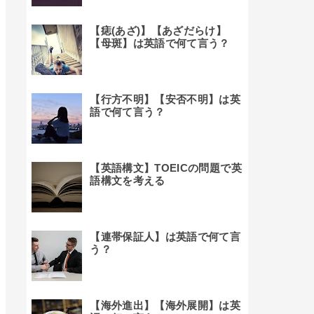
【痣(あざ)】【あざだらけ】
【母斑】は英語で何て言う？
【行方不明】【安否不明】は英
語で何て言う？
【英語構文】TOEICの問題で英
語構文を考える
【連帯保証人】は英語で何て言
う？
【海外進出】【海外展開】は英