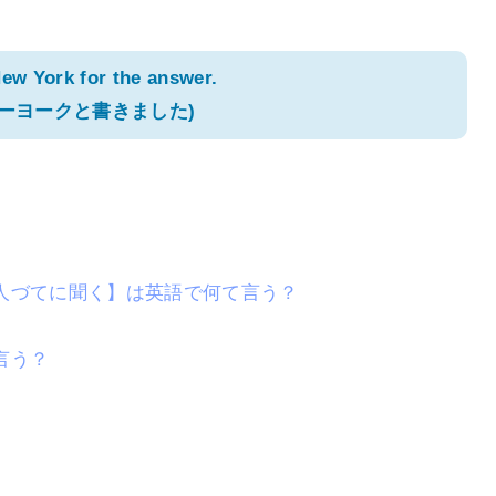
New York for the answer.
ューヨークと書きました)
人づてに聞く】は英語で何て言う？
言う？