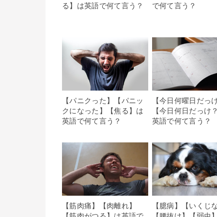
る】は英語で何て言う？
で何て言う？
【パニクった】【パニッ
【今日何曜日だっ
クになった】【焦る】は
【今日何日だっけ
英語で何て言う？
英語で何て言う？
【筋肉痛】【肉離れ】
【臆病】【いくじ
【筋肉がつる】は英語で
【腰抜け】【弱虫