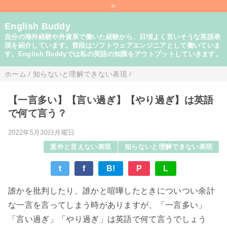
=
English Buddy
自分の海外経験や外資系で働いた経験から、日頃よく言いそうな英語表
現を紹介しています。普段はソフトウェアエンジニアとして働いていま
す。English Buddyでは私の英語の知識をアウトプットしていきます。
ホーム
/
知らないと理解できない表現
/
【一言多い】【言い過ぎ】【やり過ぎ】は英語
で何て言う？
2022年5月30日月曜日
意外と言えない表現
知らないと理解できない表現
t
f
B!
P
L
誰かを批判したり、誰かと喧嘩したときについつい余計
な一言を言ってしまう時がありますが、「一言多い」
「言い過ぎ」「やり過ぎ」は英語で何て言うでしょう