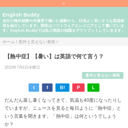
=
English Buddy
自分の海外経験や外資系で働いた経験から、日頃よく言いそうな英語表
現を紹介しています。普段はソフトウェアエンジニアとして働いていま
す。English Buddyでは私の英語の知識をアウトプットしていきます。
ホーム
/
意外と言えない表現
/
【熱中症】【暑い】は英語で何て言う？
2022年7月6日水曜日
意外と言えない表現
t
f
B!
P
L
だんだん蒸し暑くなってきて、気温も40度になったりし
ていますが、ニュースを見ると毎日ように「熱中症」と
いう言葉を聞きます。「熱中症」は何というでしょう
か？