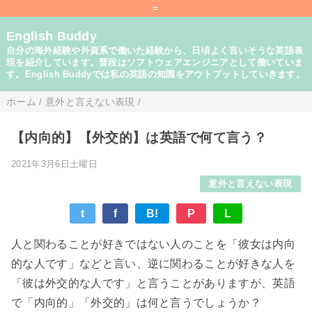
=
English Buddy
自分の海外経験や外資系で働いた経験から、日頃よく言いそうな英語表
現を紹介しています。普段はソフトウェアエンジニアとして働いていま
す。English Buddyでは私の英語の知識をアウトプットしていきます。
ホーム
/
意外と言えない表現
/
【内向的】【外交的】は英語で何て言う？
2021年3月6日土曜日
意外と言えない表現
t
f
B!
P
L
人と関わることが好きではない人のことを「彼女は内向
的な人です」などと言い、逆に関わることが好きな人を
「彼は外交的な人です」と言うことがありますが、英語
で「内向的」「外交的」は何と言うでしょうか？