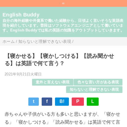
=
English Buddy
自分の海外経験や外資系で働いた経験から、日頃よく言いそうな英語表
現を紹介しています。普段はソフトウェアエンジニアとして働いていま
す。English Buddyでは私の英語の知識をアウトプットしていきます。
ホーム
/
知らないと理解できない表現
/
【寝かせる】【寝かしつける】【読み聞かせ
る】は英語で何て言う？
2021年9月21日火曜日
意外と言えない表現
色々な言い方がある表現
知らないと理解できない表現
t
f
B!
P
L
赤ちゃんや子供がいる方も多いと思いますが、「寝かせ
る」「寝かしつける」「読み聞かせる」は英語で何て言